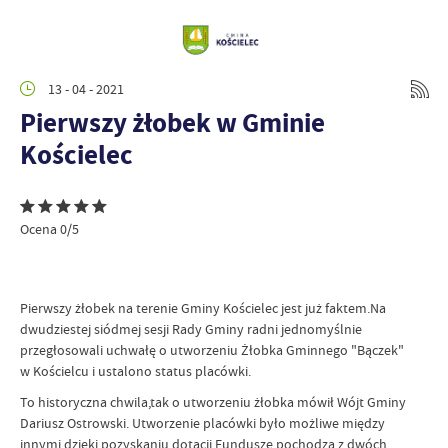
13 - 04 - 2021
Pierwszy żłobek w Gminie
Kościelec
Ocena 0/5
Pierwszy żłobek na terenie Gminy Kościelec jest już faktem.Na
dwudziestej siódmej sesji Rady Gminy radni jednomyślnie
przegłosowali uchwałę o utworzeniu Żłobka Gminnego "Bączek"
w Kościelcu i ustalono status placówki.
To historyczna chwila,tak o utworzeniu żłobka mówił Wójt Gminy
Dariusz Ostrowski. Utworzenie placówki było możliwe między
innymi dzięki pozyskaniu dotacji.Fundusze pochodzą z dwóch