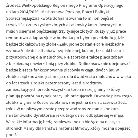
źródeł:z Wielkopolskiego Regionalnego Programu Operacyjnego
na lata 2014/2020 i Ministerstwa Rodziny, Pracy i Polityki
Społecznej.Łączna kwota dofinansowania to milion pięćset
trzydzieści cztery tysiące złotych a całkowity koszt inwestycji to
milion osiemset pięćdziesiąt trzy tysiące złotych.Ruszyły już prace
remontowo-adaptacyjne w budynku po byłym przedzkolu,gdzie
będzie zlokalizowany żłobek.Zakupione zostanie całe niezbędne
wyposażenie do sali zabaw i sypialnianej, kuchni, łazienki i szatni
przystosowanej dla maluchów. Nie zabraknie także placu zabaw
z bezpieczną nawierzchnią przy żłobku. Dofinansowanie obejmować
będzie bieżące funkcjonowanie placówki w ciągu dwóch lat. W
żłobku zaplanowane jest miejsce dla dwudziestu maluchów w wieku
do lat trzech. Projekt przeznaczony jest dla rodziców
zamieszkujących przede wszystkim teren naszej gminy i którzy
planują powrót na rynek pracy lub pracujących. Otwarcie pierwszego
żłobka w gminie Kościelec planowane jest na dzień 1 czerwca 2021
roku. W najbliższym czasie przeprowadzony zostanie konkurs
na stanowisko dyrektora,a rekrutacja dzieci odbędzie się w maju.
Wszelkie informację będą zamieszczane na bieżąco na naszych
stronach.Mamy dla Państwa materiał filmowy,który można obejrzeć
poniżej.