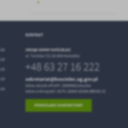
a
w
KONTAKT
URZĄD GMINY KOŚCIELEC
6:00
ul. Turecka 7/3, 62-604 Kościelec
5:30
+48 63 27 16 222
5:30
sekretariat@koscielec.ug.gov.pl
5:30
Adres skrytki ePUAP: /3009082/skrytka
5:30
Adres e-Doręczeń: AE:PL-16800-45268-BBVSD-31
FORMULARZ KONTAKTOWY