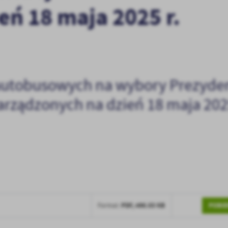
eń 18 maja 2025 r.
autobusowych na wybory Prezyde
zarządzonych na dzień 18 maja 2025
stawienia
POBIE
PDF,
496.03 KB
Format:
anujemy Twoją prywatność. Możesz zmienić ustawienia cookies lub zaakceptować je
zystkie. W dowolnym momencie możesz dokonać zmiany swoich ustawień.