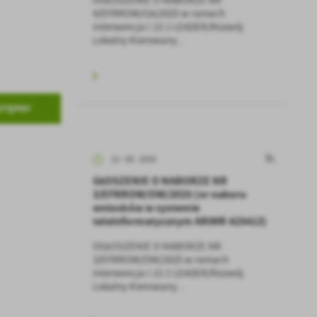
4/EFRROW/GA/2025 w ramach
interwencja I.13.1 LEADER/Rozwój
Lokalny Kierowany...
a
kom
STĘPNY
z
12 - 05 - 2025
ci
GŁOSZENIE O NABORZE NR
3/EFRROW/OW/2025 (nr naboru
wniosków w systemie
teleinformatycznym ARiMR 425413)
OGŁOSZENIE O NABORZE NR
3/EFRROW/OW/2025 w ramach
interwencja I.13.1 LEADER/Rozwój
Lokalny Kierowany...
.