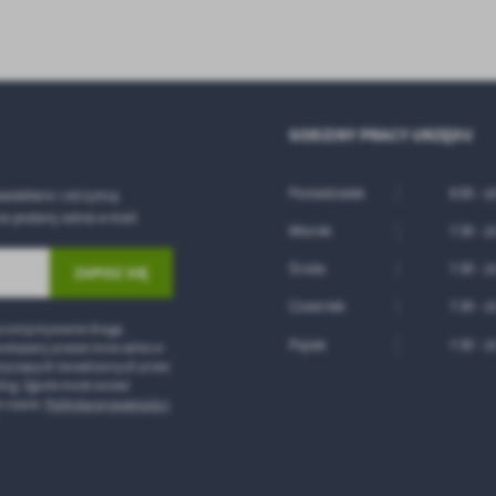
ięki reklamowym plikom cookies prezentujemy Ci najciekawsze informacje i aktualności n
ronach naszych partnerów.
omocyjne pliki cookies służą do prezentowania Ci naszych komunikatów na podstawie
ęcej
alizy Twoich upodobań oraz Twoich zwyczajów dotyczących przeglądanej witryny
ternetowej. Treści promocyjne mogą pojawić się na stronach podmiotów trzecich lub firm
dących naszymi partnerami oraz innych dostawców usług. Firmy te działają w charakterze
średników prezentujących nasze treści w postaci wiadomości, ofert, komunikatów medió
GODZINY PRACY URZĘDU
ołecznościowych.
Poniedziałek
8:00 - 1
wslettera i otrzymuj
a podany adres e-mail
Wtorek
7:30 - 1
Środa
7:30 - 1
Czwartek
7:30 - 1
a otrzymywanie drogą
Piątek
7:30 - 1
wskazany przeze mnie adres e-
otyczących świadczonych przez
ług. Zgoda może zostać
 czasie.
Polityka prywatności i