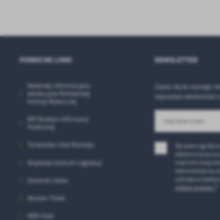
Dz
st
Pr
Wi
an
in
bę
po
POMOCNE LINKI
NEWSLETTER
sp
Materiały informacyjno-
Zapisz się do naszego ne
edukacyjne Państwowej
najnowsze wiadomości n
Komisji Wyborczej
BIP Biuletyn Informacji
Publicznej
Turkowska Unia Rozwoju
Wyrażam zgodę n
elektroniczną na 
Rządowe Centrum Legislacji
mail informacji d
Administratora us
cofnięta w każdym
Dziennik Ustaw
plików cookies *
*
Monitor Polski
MDK Koło