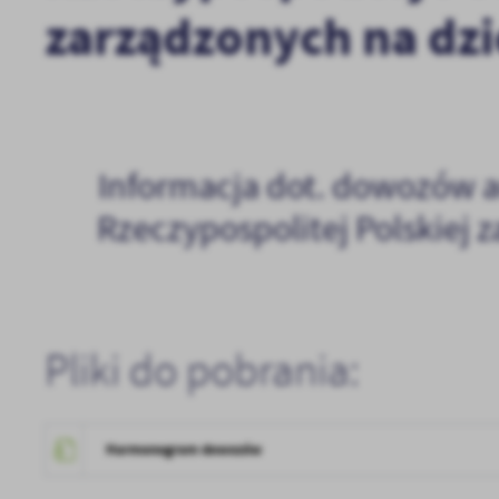
zarządzonych na dzi
Informacja dot. dowozów 
Rzeczypospolitej Polskiej 
Pliki do pobrania:
U
Harmonogram dowozów
Sz
ws