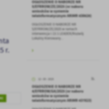
OGŁOSZENIE O NABORZE NR
5/EFRROW/ZE/2025 (nr naboru
wniosków w systemie
teleinformatycznym ARiMR 438626)
OGŁOSZENIE O NABORZE NR
5/EFRROW/ZE/2025 w ramach
interwencja I.13.1 LEADER/Rozwój
nta
Lokalny Kierowany...
 r.
12 - 05 - 2025
OGŁOSZENIE O NABORZE NR
4/EFRROW/GA/2025 (nr naboru
wniosków w systemie
RZ
teleinformatycznym ARiMR 437823)
OGŁOSZENIE O NABORZE NR