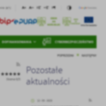
30°C
nie
DOFINANSOWANIA
CYBERBEZPIECZEŃSTWO
POPRZEDNI
NASTĘPNY
Pozostałe
aktualności
Ocena 0/5
12 - 05 - 2025