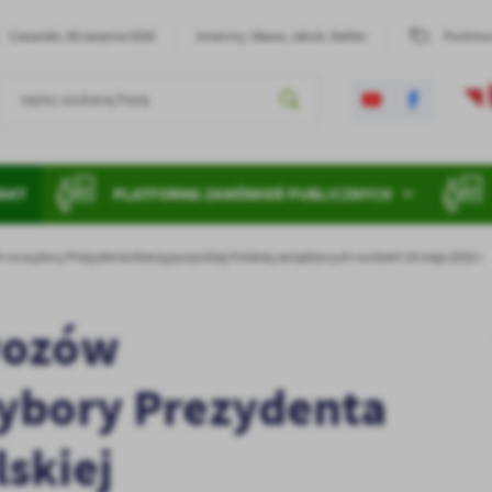
Czwartek, 06 sierpnia 2026
Imieniny: Sława, Jakub, Stefan
Pochmur
AKT
PLATFORMA ZAMÓWIEŃ PUBLICZNYCH
a wybory Prezydenta Rzeczypospolitej Polskiej zarządzonych na dzień 18 maja 2025 r.
wozów
ybory Prezydenta
lskiej