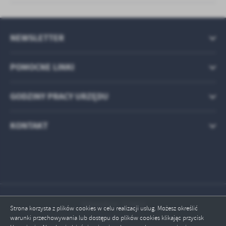
NEWSLETTER
POMOCNE LINKI
GODZINY PRACY URZĘDU
KONTAKT
Odwiedzin: 719852
Strona korzysta z plików cookies w celu realizacji usług. Możesz określić
warunki przechowywania lub dostępu do plików cookies klikając przycisk
Online: 1