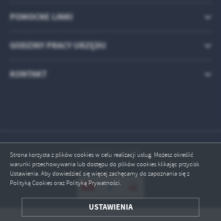
POMOCNE LINKI
GODZINY PRACY URZĘDU
KONTAKT
Odwiedzin: 719793
Strona korzysta z plików cookies w celu realizacji usług. Możesz określić
warunki przechowywania lub dostępu do plików cookies klikając przycisk
Online: 2
Ustawienia. Aby dowiedzieć się więcej zachęcamy do zapoznania się z
Polityką Cookies oraz Polityką Prywatności.
ZAPISZ WYBRANE
USTAWIENIA