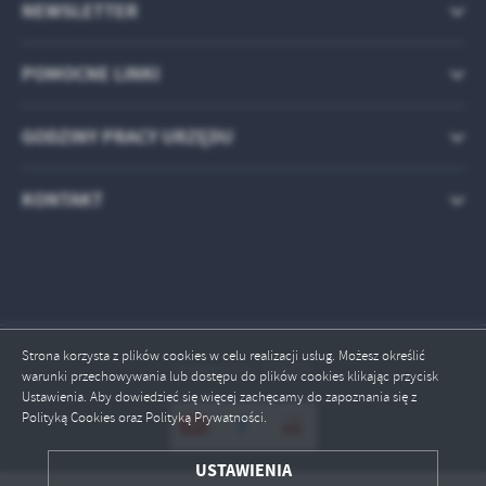
NEWSLETTER
POMOCNE LINKI
GODZINY PRACY URZĘDU
KONTAKT
Strona korzysta z plików cookies w celu realizacji usług. Możesz określić
Odwiedzin: 719794
warunki przechowywania lub dostępu do plików cookies klikając przycisk
Ustawienia. Aby dowiedzieć się więcej zachęcamy do zapoznania się z
Polityką Cookies oraz Polityką Prywatności.
ZAPISZ WYBRANE
USTAWIENIA