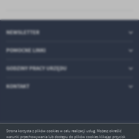
NEWSLETTER
POMOCNE LINKI
GODZINY PRACY URZĘDU
KONTAKT
Strona korzysta z plików cookies w celu realizacji usług. Możesz określić
Odwiedzin: 719907
warunki przechowywania lub dostępu do plików cookies klikając przycisk