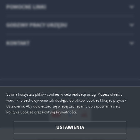
POMOCNE LINKI
GODZINY PRACY URZĘDU
KONTAKT
Odwiedzin: 719724
Strona korzysta z plików cookies w celu realizacji usług. Możesz określić
warunki przechowywania lub dostępu do plików cookies klikając przycisk
Online: 2
Ustawienia. Aby dowiedzieć się więcej zachęcamy do zapoznania się z
Polityką Cookies oraz Polityką Prywatności.
ZAPISZ WYBRANE
USTAWIENIA
ODRZUĆ WSZYSTKIE